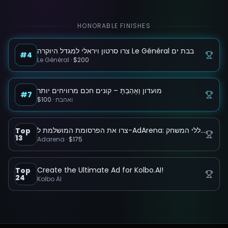
HONORABLE FINISHES
צרו סרטון ויראלי למגדל היוקרה Le Général בבת ים
#4
Le Général
·
$200
מועדון וְאָהַבְתָּ – קונים חכם מרוויחים יותר
#7
$100
·
ואהבת
צרו את הפרסומת המושלמת ל-AdArena: הפלטפורמה שמשנה את כללי המשחק
Top
13
Adarena
·
$175
Create the Ultimate Ad for Kolbo.AI!
Top
24
Kolbo AI