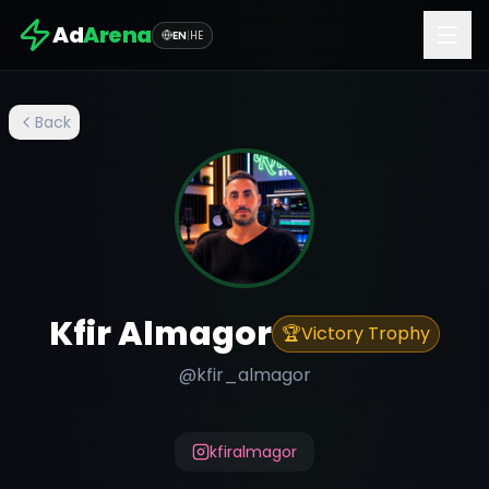
Ad
Arena
EN
|
HE
Back
Kfir Almagor
🏆
Victory Trophy
@
kfir_almagor
kfiralmagor