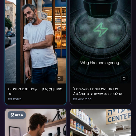
צרו את הפרסומת המושלמת ל-
מועדון וְאָהַבְתָּ – קונים חכם מרוויחים
AdArena: הפלטפורמה שמשנה
יותר
את כללי המשחק
for ואהבת
for Adarena
#
24