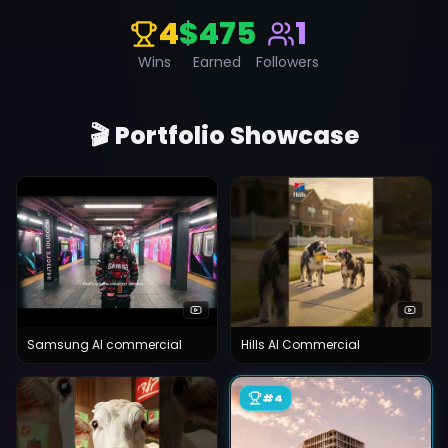
4
$475
1
Wins
Earned
Followers
🎬 Portfolio Showcase
Samsung AI commercial
Hills AI Commercial
#
4