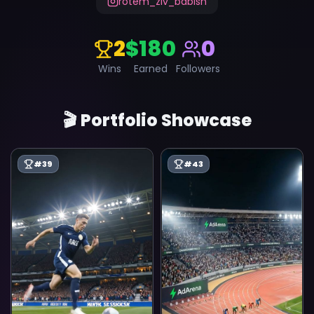
rotem_ziv_babish
2
$180
0
Wins
Earned
Followers
🎬 Portfolio Showcase
#
39
#
43