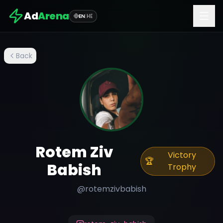
Ad
Arena
EN
|
HE
Back
Rotem Ziv
Victory
🏆
Babish
Trophy
@
rotemzivbabish